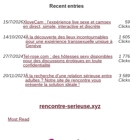
Recent entries
15/7/2026
XloveCam : l’expérience live sexe et camsex
59
en direct, simple, interactive et discrète
Clicks
14/10/2024
À la découverte des lieux incontournables
1 605
pour une expérience transsexuelle unique à
Clicks
Genève
27/7/2024
Tel-rose.com : des hôtesses sexy disponibles
1 776
pour des discussions érotiques en toute
Clicks
confidentialité
20/11/2023
À la recherche d'une relation sérieuse entre
3 589
adultes ? Notre site de rencontre vous
Clicks
présente la solution idéale !
rencontre-serieuse.xyz
Most Read