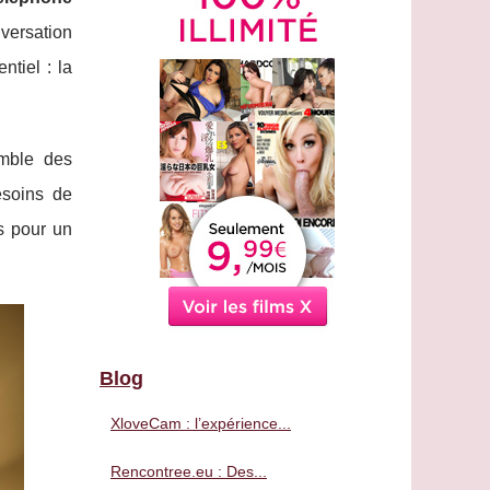
versation
ntiel : la
mble des
esoins de
s pour un
Blog
XloveCam : l’expérience...
Rencontree.eu : Des...