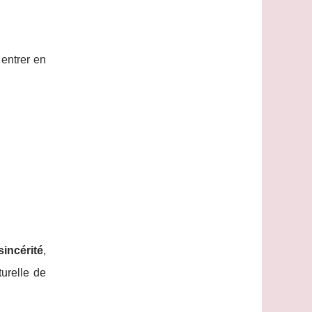
 entrer en
sincérité
,
turelle de