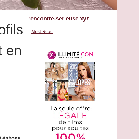
rencontre-serieuse.xyz
fils
Most Read
t en
téléphone