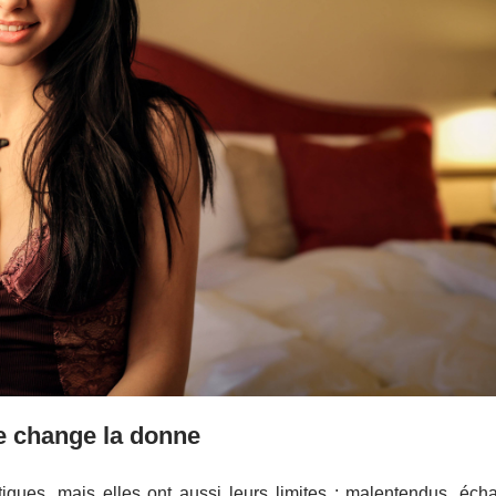
e change la donne
iques, mais elles ont aussi leurs limites : malentendus, éch