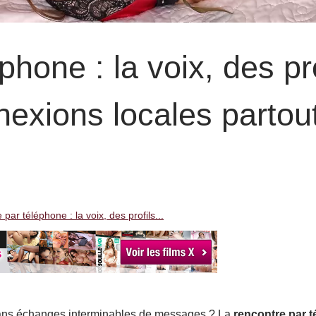
hone : la voix, des pro
nnexions locales partou
par téléphone : la voix, des profils...
sans échanges interminables de messages ? La
rencontre par 