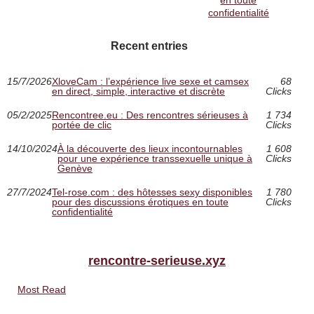
en toute
confidentialité
Recent entries
15/7/2026
XloveCam : l’expérience live sexe et camsex
68
en direct, simple, interactive et discrète
Clicks
05/2/2025
Rencontree.eu : Des rencontres sérieuses à
1 734
portée de clic
Clicks
14/10/2024
À la découverte des lieux incontournables
1 608
pour une expérience transsexuelle unique à
Clicks
Genève
27/7/2024
Tel-rose.com : des hôtesses sexy disponibles
1 780
pour des discussions érotiques en toute
Clicks
confidentialité
rencontre-serieuse.xyz
Most Read