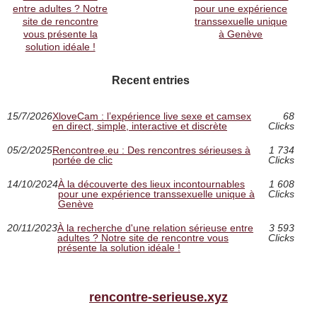
entre adultes ? Notre
pour une expérience
site de rencontre
transsexuelle unique
vous présente la
à Genève
solution idéale !
Recent entries
15/7/2026
XloveCam : l’expérience live sexe et camsex
68
en direct, simple, interactive et discrète
Clicks
05/2/2025
Rencontree.eu : Des rencontres sérieuses à
1 734
portée de clic
Clicks
14/10/2024
À la découverte des lieux incontournables
1 608
pour une expérience transsexuelle unique à
Clicks
Genève
20/11/2023
À la recherche d'une relation sérieuse entre
3 593
adultes ? Notre site de rencontre vous
Clicks
présente la solution idéale !
rencontre-serieuse.xyz