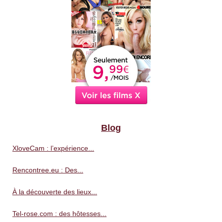
Blog
XloveCam : l’expérience...
Rencontree.eu : Des...
À la découverte des lieux...
Tel-rose.com : des hôtesses...